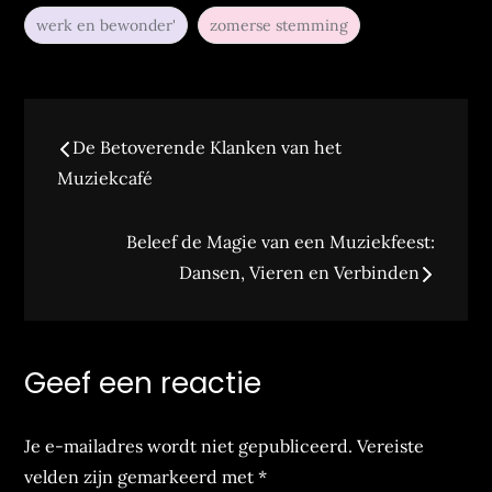
werk en bewonder'
zomerse stemming
Bericht
De Betoverende Klanken van het
navigatie
Muziekcafé
Beleef de Magie van een Muziekfeest:
Dansen, Vieren en Verbinden
Geef een reactie
Je e-mailadres wordt niet gepubliceerd.
Vereiste
velden zijn gemarkeerd met
*