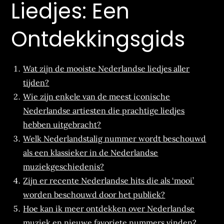
Liedjes: Een
Ontdekkingsgids
Wat zijn de mooiste Nederlandse liedjes aller
tijden?
Wie zijn enkele van de meest iconische
Nederlandse artiesten die prachtige liedjes
hebben uitgebracht?
Welk Nederlandstalig nummer wordt beschouwd
als een klassieker in de Nederlandse
muziekgeschiedenis?
Zijn er recente Nederlandse hits die als ‘mooi’
worden beschouwd door het publiek?
Hoe kan ik meer ontdekken over Nederlandse
muziek en nieuwe favoriete nummers vinden?