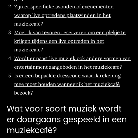
Zijn er specifieke avonden of evenementen
waarop live optredens plaatsvinden in het
muziekcafé?
Moet ik van tevoren reserveren om een plekje te
krijgen tijdens een live optreden in het
muziekcafé?
Wordt er naast live muziek ook andere vormen van
entertainment aangeboden in het muziekcafé?
Is er een bepaalde dresscode waar ik rekening
mee moet houden wanneer ik het muziekcafé
bezoek?
Wat voor soort muziek wordt
er doorgaans gespeeld in een
muziekcafé?