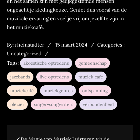
en het samen zijn met gelijkgestemde mensen,
ongeacht je kledingkeuze. Geniet dus vooral van de
muzikale ervaring en voel je vrij om jezelf te zijn in
het muziekcafé.
Posted
Categories
By:
rheinstadter
15 maart 2024
Categories :
on
:
Uncategorized
Tags:
akoestische optredens
gemeenschap
jazzbands
live optredens
muziek cafe
muziekcafé
muziekgenres
ontspanning
plezier
singer-songwriters
verbondenheid
Berichtnavigatie
De Magie van Muziek Luisteren via de