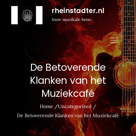
Naar
rheinstadter.nl
de
Jouw muzikale bron.
inhoud
gaan
De Betoverende
Klanken van het
Muziekcafé
Home
Uncategorized
De Betoverende Klanken van het Muziekcafé