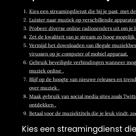
Kies een streamingdienst die bij je past, met d
Luister naar muziek op verschillende apparaten
Probeer diverse online radiozenders uit om je l
Zet de kwaliteit van je stream zo hoog mogelijk 
Vermijd het downloaden van illegale muziekb
virussen op je computer of mobiel apparaat.
Gebruik beveiligde verbindingen wanneer moge
muziek online .
Blijf op de hoogte van nieuwe releases en trend
over muziek .
Maak gebruik van social media sites zoals Twit
ontdekken .
Betaal voor de muziektitels die je leuk vindt, 
Kies een streamingdienst die 