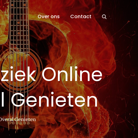
Over ons
Contact
iek Online
al Genieten
Overal Genieten