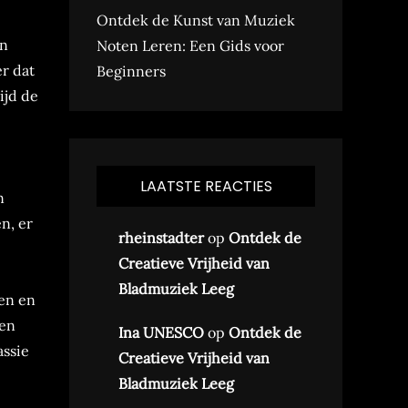
Ontdek de Kunst van Muziek
an
Noten Leren: Een Gids voor
r dat
Beginners
ijd de
LAATSTE REACTIES
n
n, er
rheinstadter
op
Ontdek de
Creatieve Vrijheid van
Bladmuziek Leeg
en en
 en
Ina UNESCO
op
Ontdek de
assie
Creatieve Vrijheid van
Bladmuziek Leeg