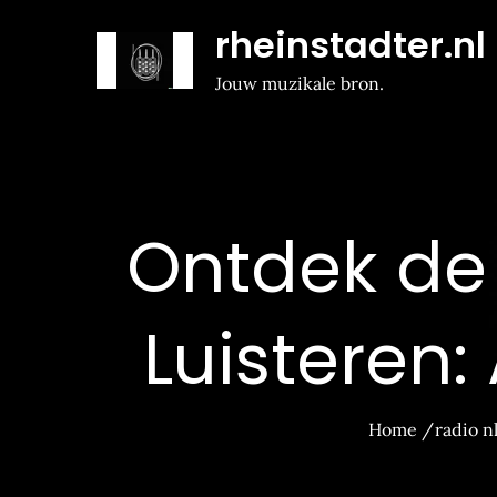
Naar
rheinstadter.nl
de
inhoud
Jouw muzikale bron.
gaan
Ontdek de
Luisteren:
Home
radio n