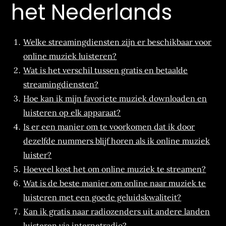
het Nederlands
Welke streamingdiensten zijn er beschikbaar voor
online muziek luisteren?
Wat is het verschil tussen gratis en betaalde
streamingdiensten?
Hoe kan ik mijn favoriete muziek downloaden en
luisteren op elk apparaat?
Is er een manier om te voorkomen dat ik door
dezelfde nummers blijf horen als ik online muziek
luister?
Hoeveel kost het om online muziek te streamen?
Wat is de beste manier om online naar muziek te
luisteren met een goede geluidskwaliteit?
Kan ik gratis naar radiozenders uit andere landen
luisteren via internetradio?