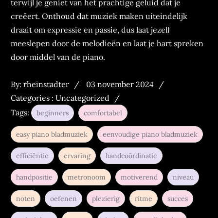
terwijl je geniet van het prachtige geluid dat je
creëert. Onthoud dat muziek maken uiteindelijk
draait om expressie en passie, dus laat jezelf
meeslepen door de melodieën en laat je hart spreken
door middel van de piano.
Posted
Categories
By:
rheinstadter
03 november 2024
on
:
Categories :
Uncategorized
Tags:
beginners
comfortabel
easy piano bladmuziek
eenvoudige piano bladmuziek
efficiëntie
ervaring
handcoördinatie
handpositie
metronoom
motiverend
niveau
noten
oefenen
plezierig
ritme
succes