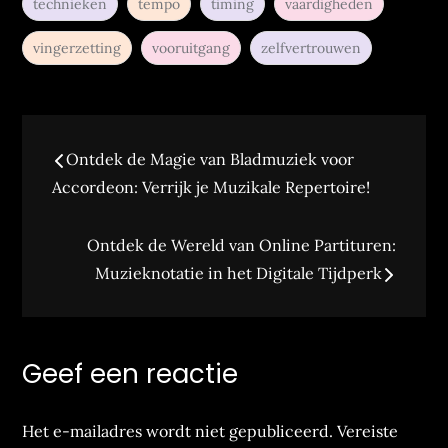
technieken
tempo
timing
vaardigheden
vingerzetting
vooruitgang
zelfvertrouwen
Berichtnavigatie
Ontdek de Magie van Bladmuziek voor
Accordeon: Verrijk je Muzikale Repertoire!
Ontdek de Wereld van Online Partituren:
Muzieknotatie in het Digitale Tijdperk
Geef een reactie
Het e-mailadres wordt niet gepubliceerd.
Vereiste