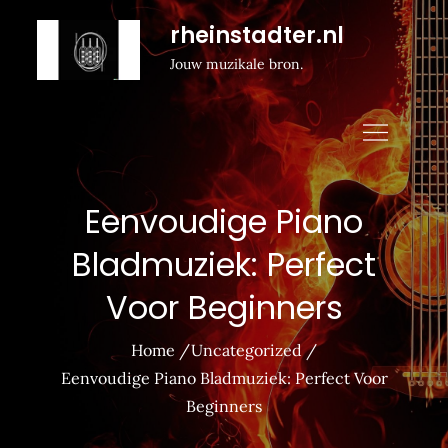
Naar
rheinstadter.nl
de
Jouw muzikale bron.
inhoud
gaan
Eenvoudige Piano
Bladmuziek: Perfect
Voor Beginners
Home
Uncategorized
Eenvoudige Piano Bladmuziek: Perfect Voor
Beginners