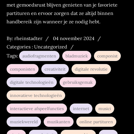
met gemoedsrust blijven genieten van je favoriete
partituren en ervoor zorgen dat ze altijd binnen
handbereik zijn wanneer je ze nodig hebt.
Posted
Categories
By:
rheinstadter
04 november 2024
on
:
Categories :
Uncategorized
Tags:
audiofragmenten
bladmuziek
componist
componisten
creativiteit
digitale revolutie
digitale technologieën
gebruiksgemak
innovatieve technologieën
interactieve afspeelfuncties
internet
musici
muziekwereld
muzikanten
online partituren