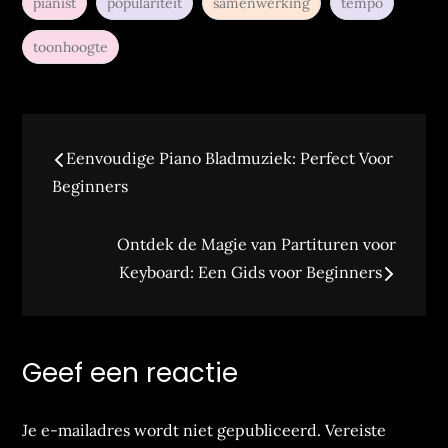
pianist
populariteit
samenwerking
tempo
toonhoogte
Bericht
Eenvoudige Piano Bladmuziek: Perfect Voor
navigatie
Beginners
Ontdek de Magie van Partituren voor
Keyboard: Een Gids voor Beginners
Geef een reactie
Je e-mailadres wordt niet gepubliceerd.
Vereiste