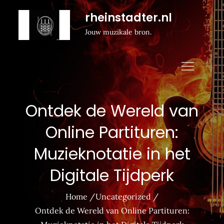
Naar
rheinstadter.nl
de
Jouw muzikale bron.
inhoud
gaan
Ontdek de Wereld van
Online Partituren:
Muzieknotatie in het
Digitale Tijdperk
Home
Uncategorized
Ontdek de Wereld van Online Partituren: